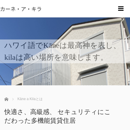
カーネ・ア・キラ
m
ハワイ語でKāneは最高神を表し、
kilaは高い場所を意味します。
ホーム
Kāne a Kilaとは
快適さ、高級感、 セキュリティにこ
だわった多機能賃貸住居