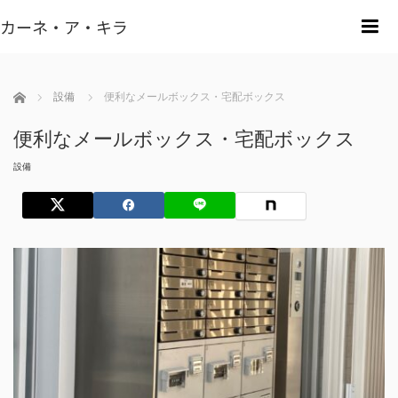
カーネ・ア・キラ
m
ホーム
設備
便利なメールボックス・宅配ボックス
便利なメールボックス・宅配ボックス
設備