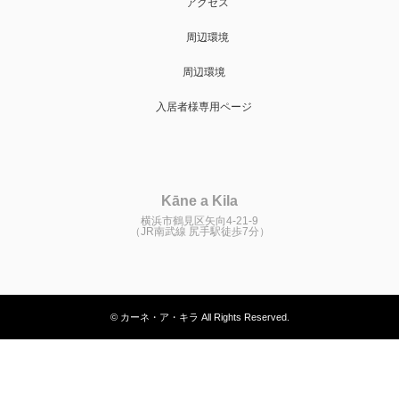
アクセス
周辺環境
周辺環境
入居者様専用ページ
Kāne a Kila
横浜市鶴見区矢向4-21-9
（JR南武線 尻手駅徒歩7分）
© カーネ・ア・キラ All Rights Reserved.